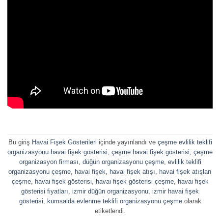
Bu giriş
Havai Fişek Gösterileri
içinde yayınlandı ve
çeşme evlilik teklifi
organizasyonu havai fişek gösterisi
,
çeşme havai fişek gösterisi
,
çeşme
organizasyon firması
,
düğün organizasyonu çeşme
,
evlilik teklifi
organizasyonu çeşme
,
havai fişek
,
havai fişek atışı
,
havai fişek atışları
çeşme
,
havai fişek gösterisi
,
havai fişek gösterisi çeşme
,
havai fişek
gösterisi fiyatları
,
izmir düğün organizasyonu
,
izmir havai fişek
gösterisi
,
kumsalda evlenme teklifi organizasyonu çeşme
olarak
etiketlendi.