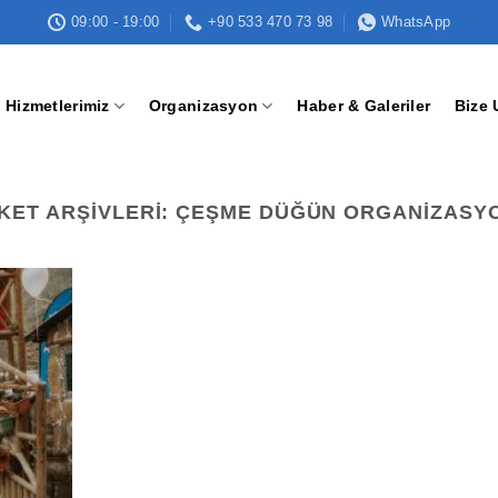
09:00 - 19:00
+90 533 470 73 98
WhatsApp
Hizmetlerimiz
Organizasyon
Haber & Galeriler
Bize 
IKET ARŞIVLERI:
ÇEŞME DÜĞÜN ORGANIZASY