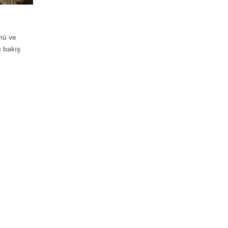
nü ve
ı bakış