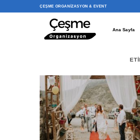
İçeriğe
ÇEŞME ORGANIZASYON & EVENT
atla
Ana Sayfa
ET