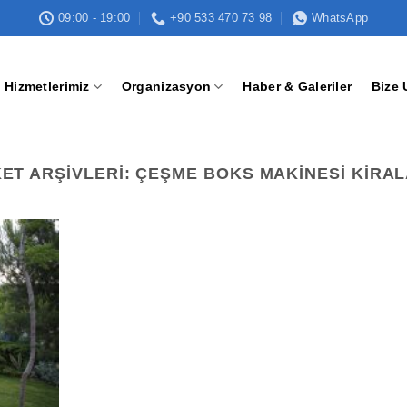
09:00 - 19:00
+90 533 470 73 98
WhatsApp
Hizmetlerimiz
Organizasyon
Haber & Galeriler
Bize 
KET ARŞIVLERI:
ÇEŞME BOKS MAKINESI KIRA