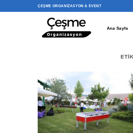
İçeriğe
ÇEŞME ORGANIZASYON & EVENT
atla
Ana Sayfa
ETI