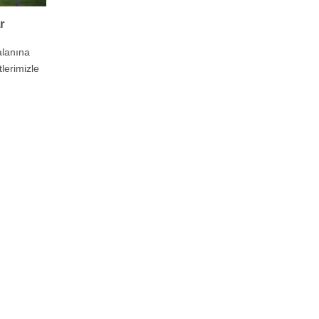
r
alanına
lerimizle