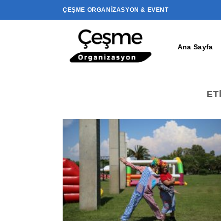
İçeriğe
ÇEŞME ORGANIZASYON & EVENT
atla
Ana Sayfa
ET