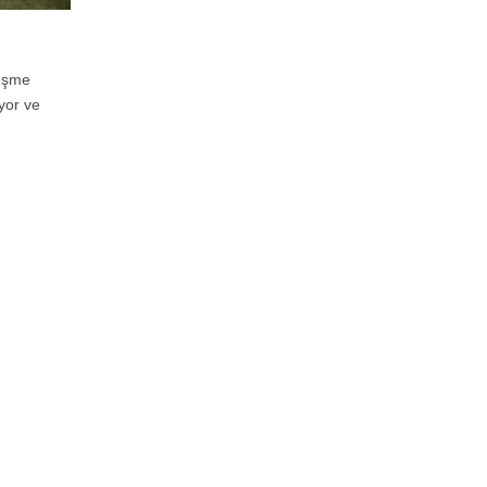
Çeşme
yor ve