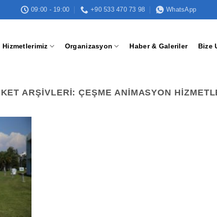
09:00 - 19:00
+90 533 470 73 98
WhatsApp
Hizmetlerimiz
Organizasyon
Haber & Galeriler
Bize 
IKET ARŞIVLERI:
ÇEŞME ANIMASYON HIZMETL